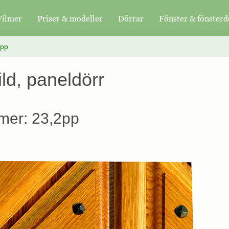
Filmer
Priser & modeller
Dörrar
Fönster & fönsterd
2pp
ild, paneldörr
mer: 23,2pp