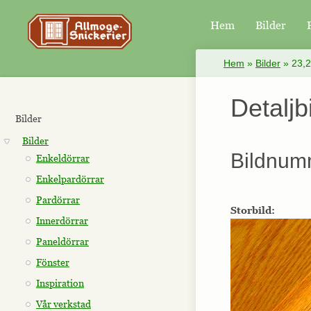
Hem
Bilder
×
Hem
»
Bilder
»
23,
Detaljb
Bilder
Bilder
Bildnum
Enkeldörrar
Enkelpardörrar
Pardörrar
Storbild:
Innerdörrar
Paneldörrar
Fönster
Inspiration
Vår verkstad