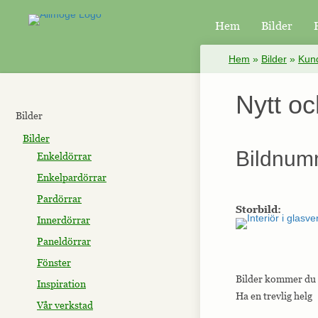
Hem
Bilder
×
Hem
»
Bilder
»
Kund
Nytt oc
Bilder
Bilder
Bildnum
Enkeldörrar
Enkelpardörrar
Pardörrar
Storbild:
Innerdörrar
Paneldörrar
Fönster
Bilder kommer du få
Inspiration
​Ha en trevlig helg
Vår verkstad