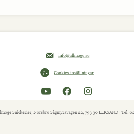
Maila oss på info@allmoge.se
info@allmoge.se
Cookies-inställningar
Cookies-inställningar
lmoge Snickerier, Norsbro Sågmyravägen 22, 793 30 LEKSAND | Tel: 0