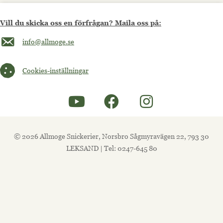
Vill du skicka oss en förfrågan? Maila oss på:
Maila oss på info@allmoge.se
info@allmoge.se
Cookies-inställningar
Cookies-inställningar
© 2026 Allmoge Snickerier, Norsbro Sågmyravägen 22, 793 30
LEKSAND | Tel: 0247-645 80