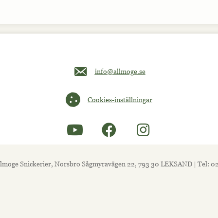
Maila oss på info@allmoge.se
info@allmoge.se
Cookies-inställningar
Cookies-inställningar
lmoge Snickerier, Norsbro Sågmyravägen 22, 793 30 LEKSAND | Tel: 0