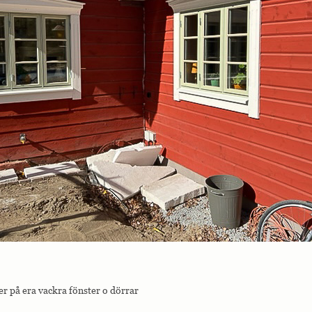
der på era vackra fönster o dörrar