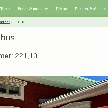
Filmer
Priser & modeller
Dörrar
Fönster & fönsterd
bilder
»
221,10
 hus
mer: 221,10