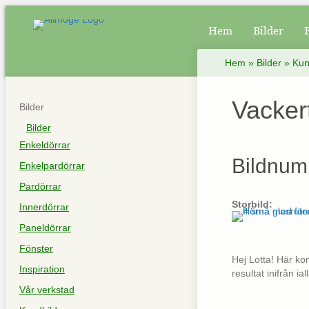
Hem
Bilder
Hem
»
Bilder
»
Kun
Vacker
Bilder
Bilder
Enkeldörrar
Bildnum
Enkelpardörrar
Pardörrar
Storbild:
Innerdörrar
Paneldörrar
Fönster
Hej Lotta! Här kom
Inspiration
resultat inifrån ia
Vår verkstad