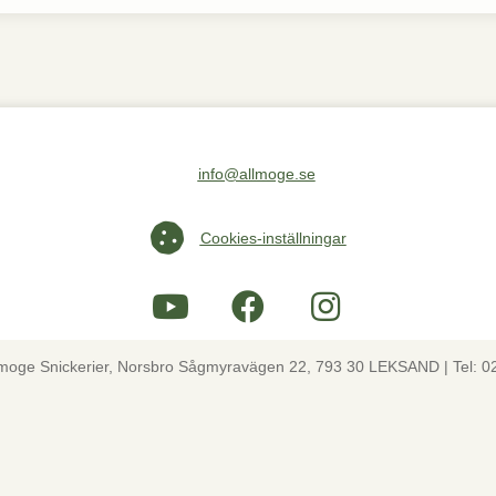
info@allmoge.se
Maila oss på info@allmoge.se
Cookies-inställningar
Cookies-inställningar
lmoge Snickerier, Norsbro Sågmyravägen 22, 793 30 LEKSAND | Tel: 0