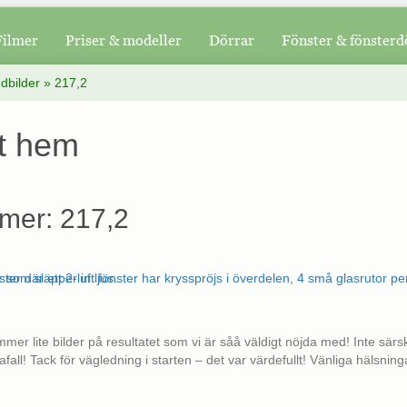
Filmer
Priser & modeller
Dörrar
Fönster & fönsterd
dbilder
»
217,2
t hem
mer: 217,2
mer lite bilder på resultatet som vi är såå väldigt nöjda med! Inte särskil
llafall! Tack för vägledning i starten – det var värdefullt! Vänliga hälsning