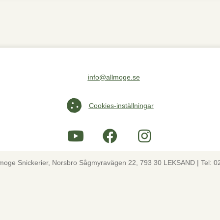
info@allmoge.se
Maila oss på info@allmoge.se
Cookies-inställningar
Cookies-inställningar
lmoge Snickerier, Norsbro Sågmyravägen 22, 793 30 LEKSAND | Tel: 0