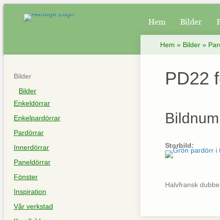
Hem
Bilder
Hem
»
Bilder
»
Par
PD22 f
Bilder
Bilder
Enkeldörrar
Bildnum
Enkelpardörrar
Pardörrar
Storbild:
Innerdörrar
Paneldörrar
Fönster
Halvfransk dubbel
Inspiration
Vår verkstad