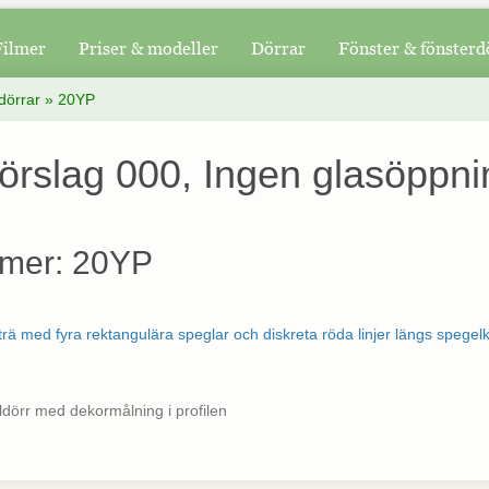
Filmer
Priser & modeller
Dörrar
Fönster & fönsterd
dörrar
»
20YP
örslag 000, Ingen glasöppni
mer: 20YP
dörr med dekormålning i profilen