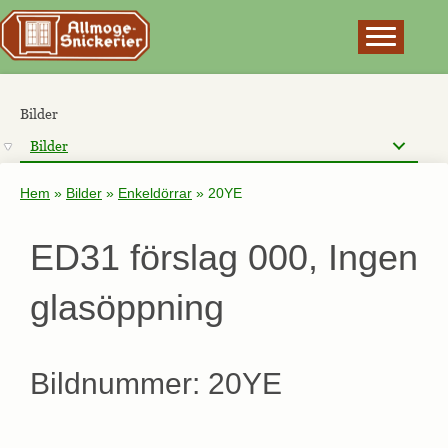
×
Bilder
Bilder
Hem
»
Bilder
»
Enkeldörrar
»
20YE
ED31 förslag 000, Ingen
glasöppning
Bildnummer: 20YE