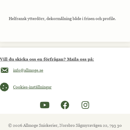
Helfransk ytterdörr, dekormålning både i frisen och profile.
Vill du skicka oss en förfrågan? Maila oss på:
Maila oss på info@allmoge.se
info@allmoge.se
Cookies-inställningar
Cookies-inställningar
© 2026 Allmoge Snickerier, Norsbro Sågmyravägen 22, 793 30