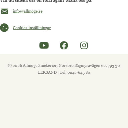
Vill du skicka oss en förfrågan? Maila oss på:
Maila oss på info@allmoge.se
info@allmoge.se
Cookies-inställningar
Cookies-inställningar
© 2026 Allmoge Snickerier, Norsbro Sågmyravägen 22, 793 30
LEKSAND | Tel: 0247-645 80