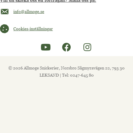
Vill du skicka oss en förfrågan? Maila oss på:
Maila oss på info@allmoge.se
info@allmoge.se
Cookies-inställningar
Cookies-inställningar
© 2026 Allmoge Snickerier, Norsbro Sågmyravägen 22, 793 30
LEKSAND | Tel: 0247-645 80