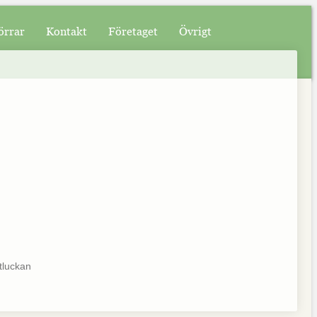
örrar
Kontakt
Företaget
Övrigt
tluckan