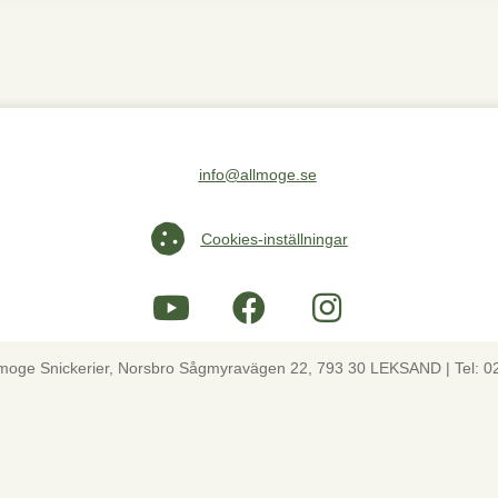
info@allmoge.se
Maila oss på info@allmoge.se
Cookies-inställningar
Cookies-inställningar
lmoge Snickerier, Norsbro Sågmyravägen 22, 793 30 LEKSAND | Tel: 0