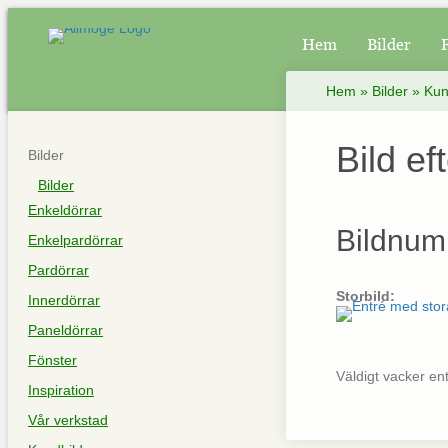
Hem
Bilder
Hem
»
Bilder
»
Kun
Bild ef
Bilder
Bilder
Enkeldörrar
Bildnum
Enkelpardörrar
Pardörrar
Storbild:
Innerdörrar
Paneldörrar
Fönster
Väldigt vacker en
Inspiration
Vår verkstad