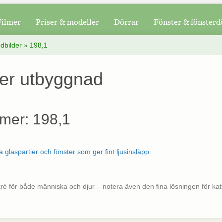
Filmer
Priser & modeller
Dörrar
Fönster & fönsterd
dbilder
»
198,1
ter utbyggnad
mer: 198,1
tré för både människa och djur – notera även den fina lösningen för kat