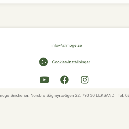
info@allmoge.se
Maila oss på info@allmoge.se
Cookies-inställningar
Cookies-inställningar
lmoge Snickerier, Norsbro Sågmyravägen 22, 793 30 LEKSAND | Tel: 0