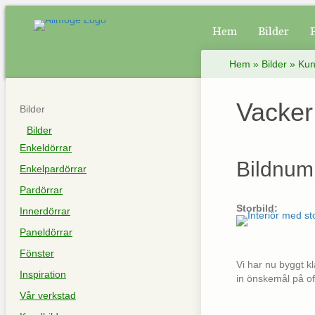
Hem
Bilder
Hem
»
Bilder
»
Kun
Vacker
Bilder
Bilder
Enkeldörrar
Bildnum
Enkelpardörrar
Pardörrar
Storbild:
Innerdörrar
Paneldörrar
Fönster
Vi har nu byggt kl
Inspiration
in önskemål på off
Vår verkstad