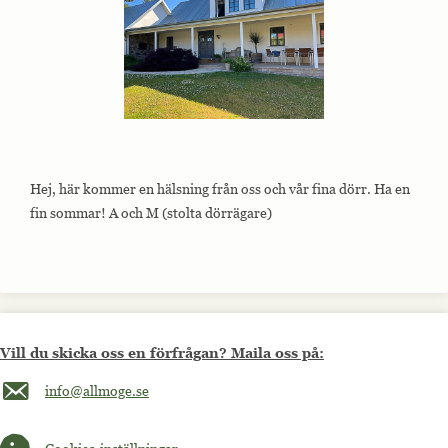
Hej, här kommer en hälsning från oss och vår fina dörr. Ha en
fin sommar! A och M (stolta dörrägare)
Vill du skicka oss en förfrågan? Maila oss på:
Maila oss på info@allmoge.se
info@allmoge.se
Cookies-inställningar