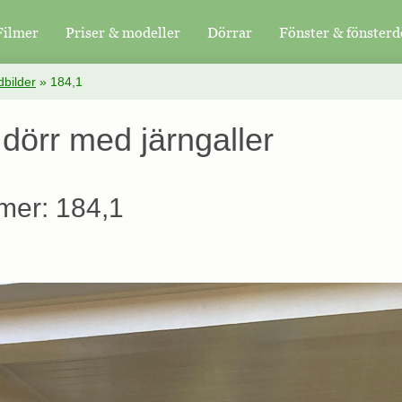
Filmer
Priser & modeller
Dörrar
Fönster & fönsterd
bilder
»
184,1
dörr med järngaller
mer: 184,1