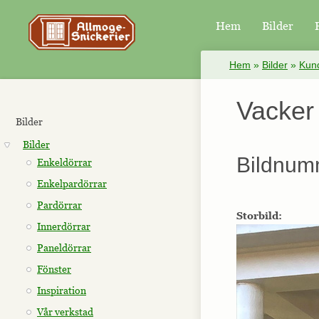
Hem
Bilder
×
Hem
»
Bilder
»
Kund
Vacker 
Bilder
Bilder
Bildnum
Enkeldörrar
Enkelpardörrar
Pardörrar
Storbild:
Innerdörrar
Paneldörrar
Fönster
Inspiration
Vår verkstad