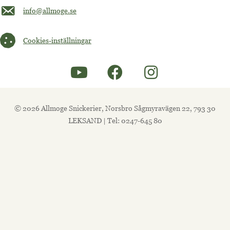
Maila oss på info@allmoge.se
info@allmoge.se
Cookies-inställningar
Cookies-inställningar
© 2026 Allmoge Snickerier, Norsbro Sågmyravägen 22, 793 30
LEKSAND | Tel: 0247-645 80