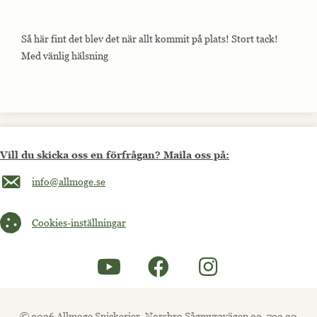
Så här fint det blev det när allt kommit på plats! Stort tack!
Med vänlig hälsning
Vill du skicka oss en förfrågan? Maila oss på:
Maila oss på info@allmoge.se
info@allmoge.se
Cookies-inställningar
Cookies-inställningar
© 2026 Allmoge Snickerier, Norsbro Sågmyravägen 22, 793 30