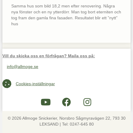
Samma hus som bild 18,2 men efter renovering. Några
nya fönster och en ny ytterdörr. Man tog bort eterniten och
tog fram den gamla fina fasaden. Resultatet blir ett ”nytt”
hus
Vill du skicka oss en förfrågan? Maila oss på:
info@allmoge.se
Maila oss på info@allmoge.se
Cookies-inställningar
Cookies-inställningar
© 2026 Allmoge Snickerier, Norsbro Sågmyravägen 22, 793 30
LEKSAND | Tel: 0247-645 80