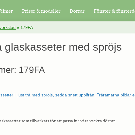
Filmer
Priser & modeller
Dörrar
Fönster & fönsterd
verkstad
»
179FA
a glaskasseter med spröjs
mer: 179FA
askassetter som tillverkats för att passa in i våra vackra dörrar.