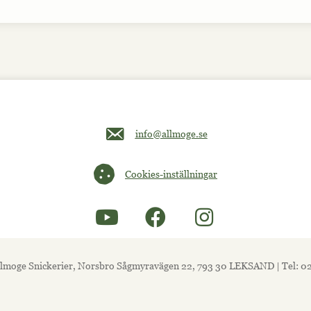
Maila oss på info@allmoge.se
info@allmoge.se
Cookies-inställningar
Cookies-inställningar
lmoge Snickerier, Norsbro Sågmyravägen 22, 793 30 LEKSAND | Tel: 0