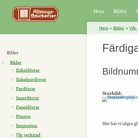
Hem
Bilder
×
Hem
»
Bilder
»
Vår 
Färdig
Bilder
Bilder
Bildnum
Enkeldörrar
Enkelpardörrar
Pardörrar
Storbild:
Innerdörrar
Paneldörrar
Fönster
Här har vi några gl
Inspiration
Vår verkstad