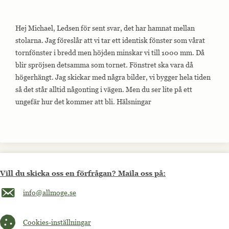
Hej Michael, Ledsen för sent svar, det har hamnat mellan
stolarna. Jag föreslår att vi tar ett identisk fönster som vårat
tornfönster i bredd men höjden minskar vi till 1000 mm. Då
blir spröjsen detsamma som tornet. Fönstret ska vara då
högerhängt. Jag skickar med några bilder, vi bygger hela tiden
så det står alltid någonting i vägen. Men du ser lite på ett
ungefär hur det kommer att bli. Hälsningar
Vill du skicka oss en förfrågan? Maila oss på:
Maila oss på info@allmoge.se
info@allmoge.se
Cookies-inställningar
Cookies-inställningar