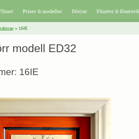
Filmer
Priser & modeller
Dörrar
Fönster & fönsterd
rdörrar
»
16IE
örr modell ED32
mer: 16IE