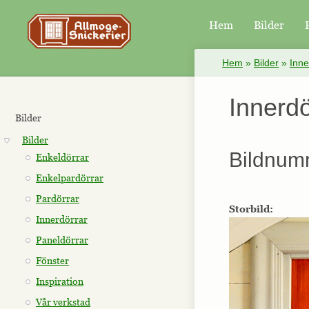
Hem
Bilder
×
Hem
»
Bilder
»
Inne
Innerd
Bilder
Bilder
Bildnum
Enkeldörrar
Enkelpardörrar
Pardörrar
Storbild:
Innerdörrar
Paneldörrar
Fönster
Inspiration
Vår verkstad