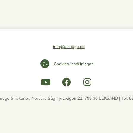
info@allmoge.se
Maila oss på info@allmoge.se
Cookies-inställningar
Cookies-inställningar
lmoge Snickerier, Norsbro Sågmyravägen 22, 793 30 LEKSAND | Tel: 0