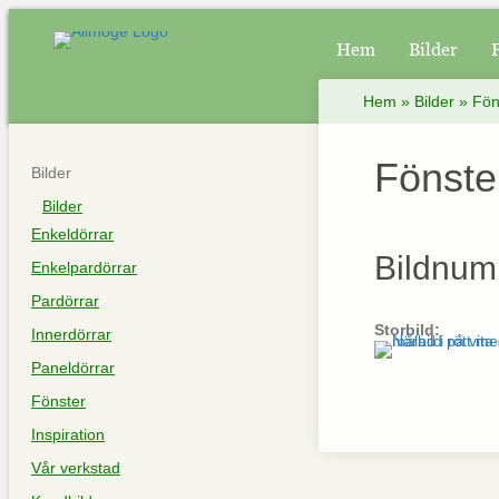
Hem
Bilder
Hem
»
Bilder
»
Fön
Fönste
Bilder
Bilder
Enkeldörrar
Bildnum
Enkelpardörrar
Pardörrar
Storbild:
Innerdörrar
Paneldörrar
Fönster
Inspiration
Vår verkstad