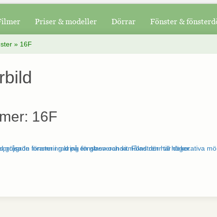
Filmer
Priser & modeller
Dörrar
Fönster & fönsterd
ster
»
16F
rbild
mer: 16F