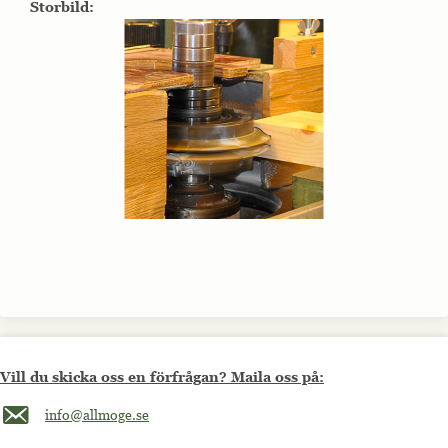
Storbild:
Vill du skicka oss en förfrågan? Maila oss på:
Maila oss på info@allmoge.se
info@allmoge.se