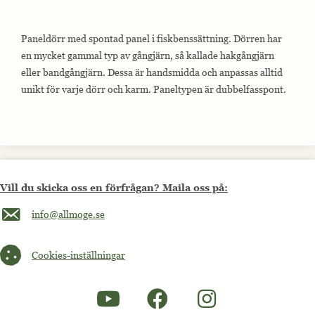
Paneldörr med spontad panel i fiskbenssättning. Dörren har
en mycket gammal typ av gångjärn, så kallade hakgångjärn
eller bandgångjärn. Dessa är handsmidda och anpassas alltid
unikt för varje dörr och karm. Paneltypen är dubbelfasspont.
Vill du skicka oss en förfrågan? Maila oss på:
Maila oss på info@allmoge.se
info@allmoge.se
Cookies-inställningar
Cookies-inställningar