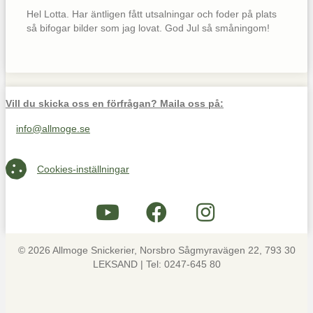
Hel Lotta. Har äntligen fått utsalningar och foder på plats
så bifogar bilder som jag lovat. God Jul så småningom!
Vill du skicka oss en förfrågan? Maila oss på:
info@allmoge.se
Maila oss på info@allmoge.se
Cookies-inställningar
Cookies-inställningar
© 2026 Allmoge Snickerier, Norsbro Sågmyravägen 22, 793 30
LEKSAND | Tel: 0247-645 80