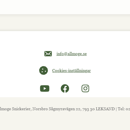
Maila oss på info@allmoge.se
info@allmoge.se
Cookies-inställningar
Cookies-inställningar
lmoge Snickerier, Norsbro Sågmyravägen 22, 793 30 LEKSAND | Tel: 0