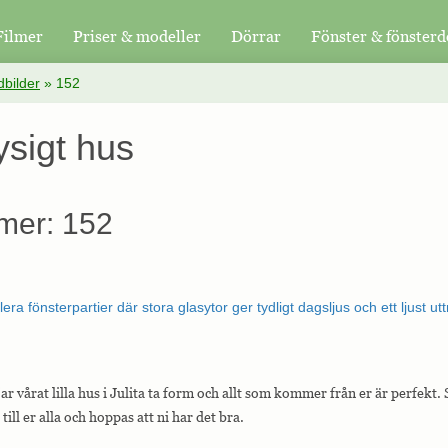
Filmer
Priser & modeller
Dörrar
Fönster & fönsterd
bilder
»
152
ysigt hus
mer: 152
r vårat lilla hus i Julita ta form och allt som kommer från er är perfekt.
till er alla och hoppas att ni har det bra.