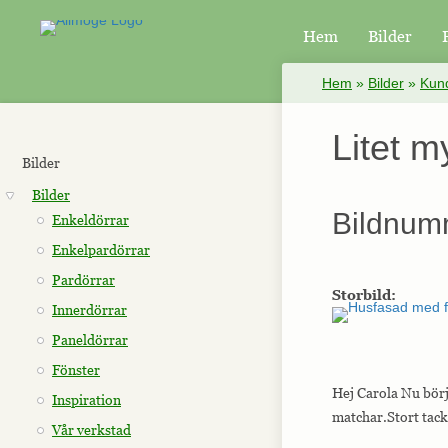
Hem
Bilder
×
Hem
»
Bilder
»
Kund
Litet m
Bilder
Bilder
Bildnum
Enkeldörrar
Enkelpardörrar
Pardörrar
Storbild:
Innerdörrar
Paneldörrar
Fönster
Hej Carola Nu börja
Inspiration
matchar.Stort tack 
Vår verkstad