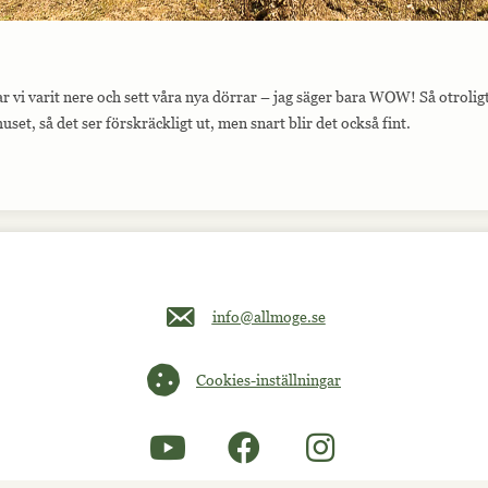
r vi varit nere och sett våra nya dörrar – jag säger bara WOW! Så otrolig
uset, så det ser förskräckligt ut, men snart blir det också fint.
Maila oss på info@allmoge.se
info@allmoge.se
Cookies-inställningar
Cookies-inställningar