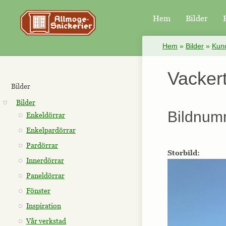
Hem
Bilder
×
Hem
»
Bilder
»
Kund
Vacker
Bilder
Bilder
Bildnum
Enkeldörrar
Enkelpardörrar
Pardörrar
Storbild:
Innerdörrar
Paneldörrar
Fönster
Inspiration
Vår verkstad