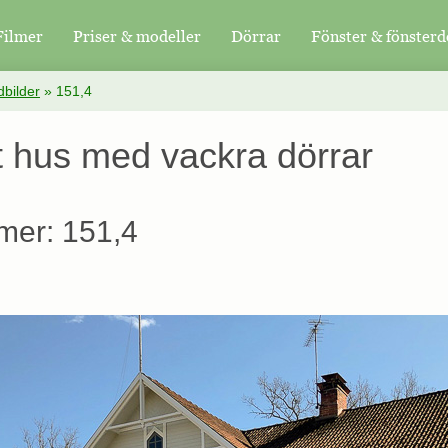
Filmer
Priser & modeller
Dörrar
Fönster & fönsterd
bilder
»
151,4
t hus med vackra dörrar
mer: 151,4