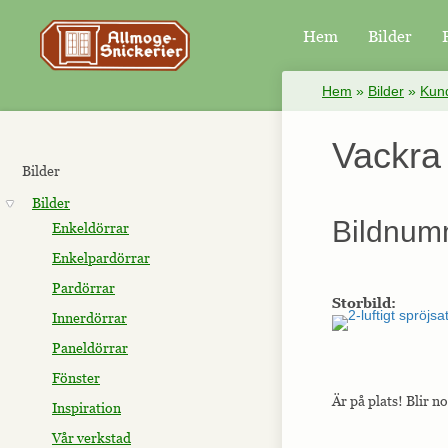
Hem
Bilder
×
Hem
»
Bilder
»
Kund
Vackra 
Bilder
Bilder
Bildnum
Enkeldörrar
Enkelpardörrar
Pardörrar
Storbild:
Innerdörrar
Paneldörrar
Fönster
Är på plats! Blir no
Inspiration
Vår verkstad