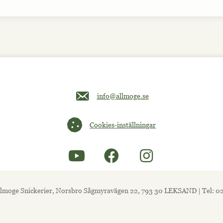
Maila oss på info@allmoge.se
info@allmoge.se
Cookies-inställningar
Cookies-inställningar
lmoge Snickerier, Norsbro Sågmyravägen 22, 793 30 LEKSAND | Tel: 0