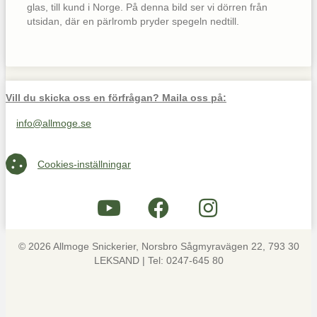
glas, till kund i Norge. På denna bild ser vi dörren från
utsidan, där en pärlromb pryder spegeln nedtill.
Vill du skicka oss en förfrågan? Maila oss på:
info@allmoge.se
Maila oss på info@allmoge.se
Cookies-inställningar
Cookies-inställningar
© 2026 Allmoge Snickerier, Norsbro Sågmyravägen 22, 793 30
LEKSAND | Tel: 0247-645 80