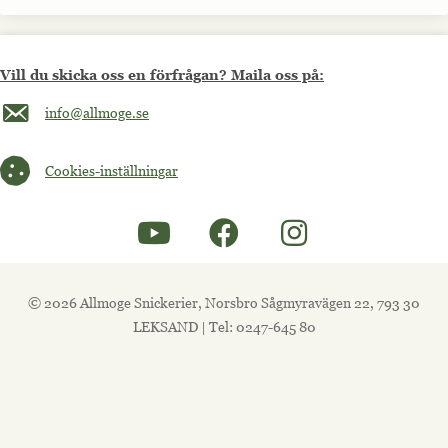
Vill du skicka oss en förfrågan? Maila oss på:
Maila oss på info@allmoge.se
info@allmoge.se
Cookies-inställningar
Cookies-inställningar
© 2026 Allmoge Snickerier, Norsbro Sågmyravägen 22, 793 30
LEKSAND | Tel: 0247-645 80