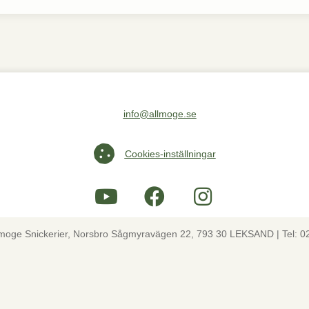
info@allmoge.se
Maila oss på info@allmoge.se
Cookies-inställningar
Cookies-inställningar
lmoge Snickerier, Norsbro Sågmyravägen 22, 793 30 LEKSAND | Tel: 0