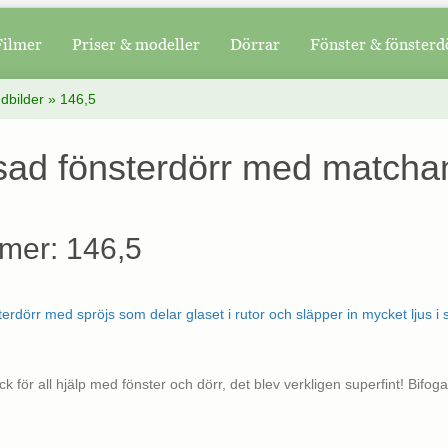
Filmer
Priser & modeller
Dörrar
Fönster & fönsterd
dbilder
»
146,5
sad fönsterdörr med matcha
mer: 146,5
ack för all hjälp med fönster och dörr, det blev verkligen superfint! Bifog