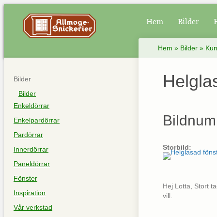
Hem
Bilder
Hem
»
Bilder
»
Kun
Helgla
Bilder
Bilder
Enkeldörrar
Bildnum
Enkelpardörrar
Pardörrar
Storbild:
Innerdörrar
Paneldörrar
Fönster
Hej Lotta, Stort t
Inspiration
vill.
Vår verkstad