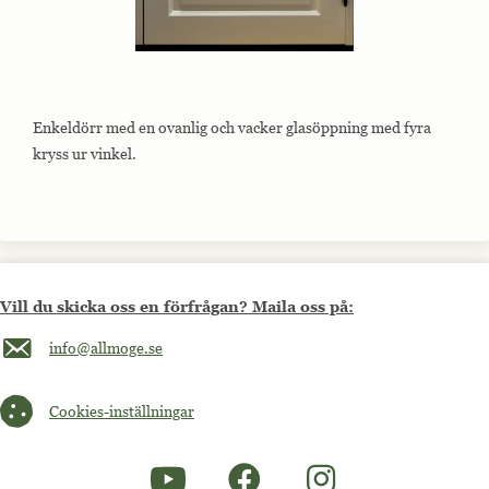
Enkeldörr med en ovanlig och vacker glasöppning med fyra
kryss ur vinkel.
Vill du skicka oss en förfrågan? Maila oss på:
Maila oss på info@allmoge.se
info@allmoge.se
Cookies-inställningar
Cookies-inställningar