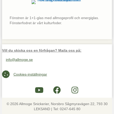
Fönstren är 1+1-glas med allmogeprofil och energiglas.
Fönsterfodret är vårt kulturfoder.
Vill du skicka oss en förfrågan? Maila oss på:
info@allmoge.se
Maila oss på info@allmoge.se
Cookies-inställningar
Cookies-inställningar
© 2026 Allmoge Snickerier, Norsbro Sågmyravägen 22, 793 30
LEKSAND | Tel: 0247-645 80