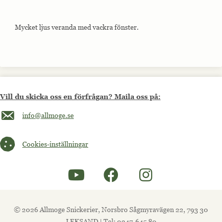
Mycket ljus veranda med vackra fönster.
Vill du skicka oss en förfrågan? Maila oss på:
Maila oss på info@allmoge.se
info@allmoge.se
Cookies-inställningar
Cookies-inställningar
© 2026 Allmoge Snickerier, Norsbro Sågmyravägen 22, 793 30
LEKSAND | Tel: 0247-645 80