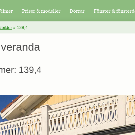
Filmer
Priser & modeller
Dörrar
Fönster & fönsterd
bilder
»
139,4
 veranda
mer: 139,4