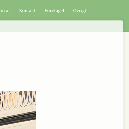
örrar
Kontakt
Företaget
Övrigt