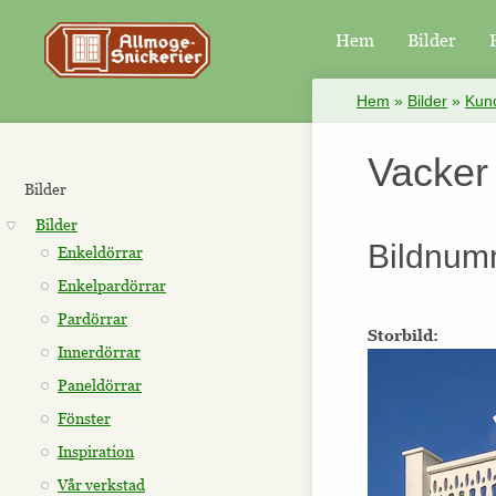
Hem
Bilder
×
Hem
»
Bilder
»
Kund
Vacker
Bilder
Bilder
Bildnum
Enkeldörrar
Enkelpardörrar
Pardörrar
Storbild:
Innerdörrar
Paneldörrar
Fönster
Inspiration
Vår verkstad