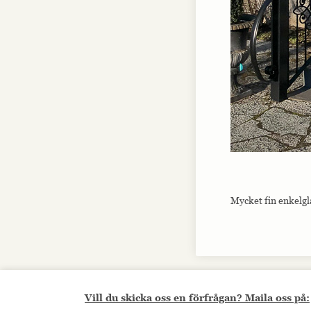
Mycket fin enkelgl
Vill du skicka oss en förfrågan? Maila oss på: