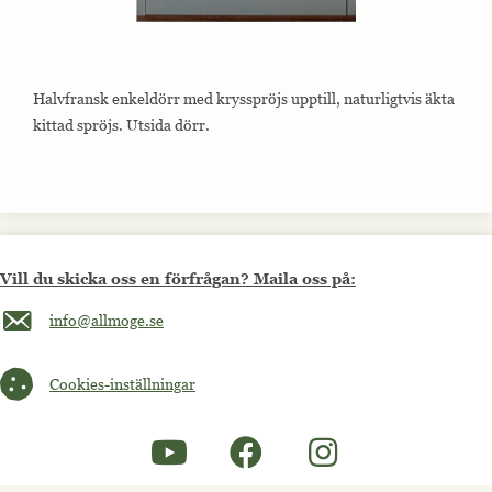
Halvfransk enkeldörr med krysspröjs upptill, naturligtvis äkta
kittad spröjs. Utsida dörr.
Vill du skicka oss en förfrågan? Maila oss på:
Maila oss på info@allmoge.se
info@allmoge.se
Cookies-inställningar
Cookies-inställningar