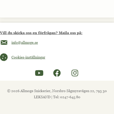
Vill du skicka oss en förfrågan? Maila oss på:
Maila oss på info@allmoge.se
info@allmoge.se
Cookies-inställningar
Cookies-inställningar
© 2026 Allmoge Snickerier, Norsbro Sågmyravägen 22, 793 30
LEKSAND | Tel: 0247-645 80