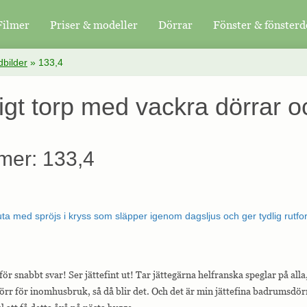
Filmer
Priser & modeller
Dörrar
Fönster & fönsterd
bilder
»
133,4
ligt torp med vackra dörrar o
mer: 133,4
ör snabbt svar! Ser jättefint ut! Tar jättegärna helfranska speglar på al
dörr för inomhusbruk, så då blir det. Och det är min jättefina badrumsdö