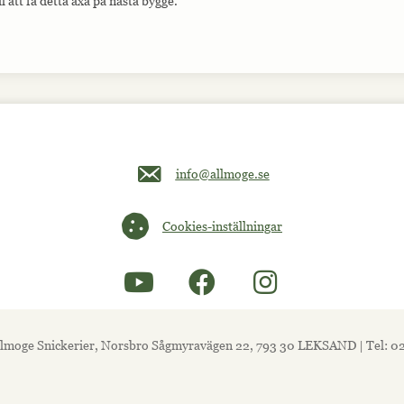
ul att få detta åxå på nästa bygge.
Maila oss på info@allmoge.se
info@allmoge.se
Cookies-inställningar
Cookies-inställningar
lmoge Snickerier, Norsbro Sågmyravägen 22, 793 30 LEKSAND | Tel: 0