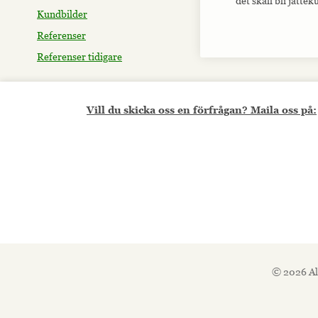
det skall bli jättek
Kundbilder
Referenser
Referenser tidigare
Vill du skicka oss en förfrågan? Maila oss på:
© 2026 Al