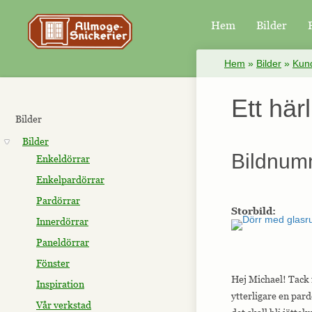
Hem
Bilder
×
Hem
»
Bilder
»
Kund
Ett här
Bilder
Bilder
Bildnum
Enkeldörrar
Enkelpardörrar
Pardörrar
Storbild:
Innerdörrar
Paneldörrar
Fönster
Hej Michael! Tack f
Inspiration
ytterligare en par
Vår verkstad