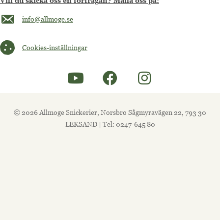
Vill du skicka oss en förfrågan? Maila oss på:
Maila oss på info@allmoge.se
info@allmoge.se
Cookies-inställningar
Cookies-inställningar
© 2026 Allmoge Snickerier, Norsbro Sågmyravägen 22, 793 30
LEKSAND | Tel: 0247-645 80