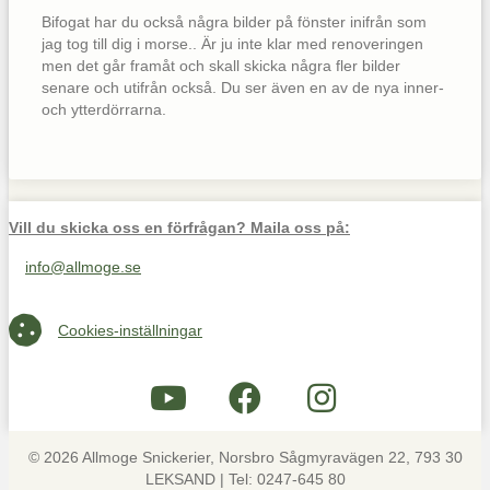
Bifogat har du också några bilder på fönster inifrån som
jag tog till dig i morse.. Är ju inte klar med renoveringen
men det går framåt och skall skicka några fler bilder
senare och utifrån också. Du ser även en av de nya inner-
och ytterdörrarna.
Vill du skicka oss en förfrågan? Maila oss på:
info@allmoge.se
Maila oss på info@allmoge.se
Cookies-inställningar
Cookies-inställningar
© 2026 Allmoge Snickerier, Norsbro Sågmyravägen 22, 793 30
LEKSAND | Tel: 0247-645 80