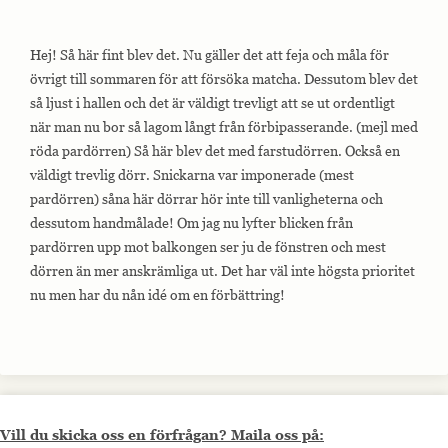
Hej! Så här fint blev det. Nu gäller det att feja och måla för
övrigt till sommaren för att försöka matcha. Dessutom blev det
så ljust i hallen och det är väldigt trevligt att se ut ordentligt
när man nu bor så lagom långt från förbipasserande. (mejl med
röda pardörren) Så här blev det med farstudörren. Också en
väldigt trevlig dörr. Snickarna var imponerade (mest
pardörren) såna här dörrar hör inte till vanligheterna och
dessutom handmålade! Om jag nu lyfter blicken från
pardörren upp mot balkongen ser ju de fönstren och mest
dörren än mer anskrämliga ut. Det har väl inte högsta prioritet
nu men har du nån idé om en förbättring!
Vill du skicka oss en förfrågan? Maila oss på: