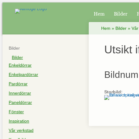
Hem
Bilder
Hem
»
Bilder
»
Vår
Utsikt 
Bilder
Bilder
Enkeldörrar
Bildnum
Enkelpardörrar
Pardörrar
Storbild:
Innerdörrar
Paneldörrar
Fönster
Inspiration
Vår verkstad