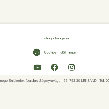
info@allmoge.se
Maila oss på info@allmoge.se
Cookies-inställningar
Cookies-inställningar
lmoge Snickerier, Norsbro Sågmyravägen 22, 793 30 LEKSAND | Tel: 0