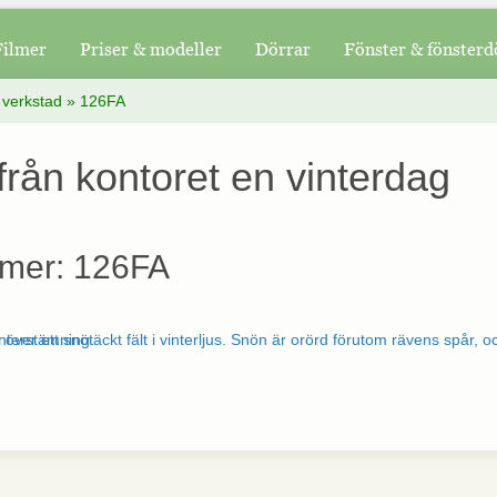
Filmer
Priser & modeller
Dörrar
Fönster & fönsterd
 verkstad
»
126FA
ifrån kontoret en vinterdag
mer: 126FA