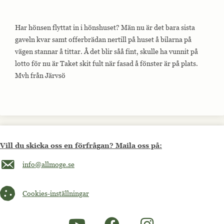
Har hönsen flyttat in i hönshuset? Män nu är det bara sista
gaveln kvar samt offerbrädan nertill på huset å bilarna på
vägen stannar å tittar. Å det blir såå fint, skulle ha vunnit på
lotto för nu är Taket skit fult när fasad å fönster är på plats.
Mvh från Järvsö
Vill du skicka oss en förfrågan? Maila oss på:
Maila oss på info@allmoge.se
info@allmoge.se
Cookies-inställningar
Cookies-inställningar