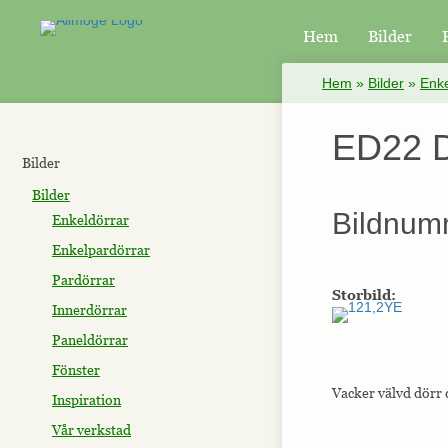
Hem
Bilder
×
Hem
»
Bilder
»
Enke
ED22 D
Bilder
Bilder
Bildnum
Enkeldörrar
Enkelpardörrar
Pardörrar
Storbild:
Innerdörrar
Paneldörrar
Fönster
Vacker välvd dörr 
Inspiration
Vår verkstad