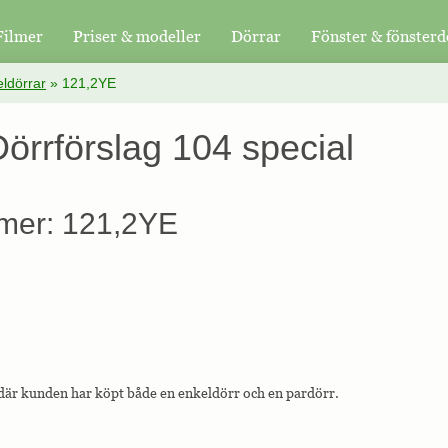
Filmer
Priser & modeller
Dörrar
Fönster & fönsterd
ldörrar
»
121,2YE
örrförslag 104 special
mer: 121,2YE
där kunden har köpt både en enkeldörr och en pardörr.