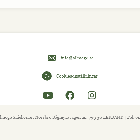
Maila oss på info@allmoge.se
info@allmoge.se
Cookies-inställningar
Cookies-inställningar
lmoge Snickerier, Norsbro Sågmyravägen 22, 793 30 LEKSAND | Tel: 0