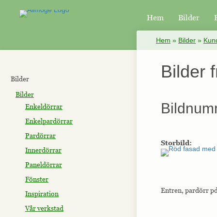
Hem
Bilder
×
Hem
»
Bilder
»
Kund
Bilder 
Bilder
Bilder
Bildnum
Enkeldörrar
Enkelpardörrar
Pardörrar
Storbild:
Innerdörrar
Paneldörrar
Fönster
Entren, pardörr pd
Inspiration
Vår verkstad