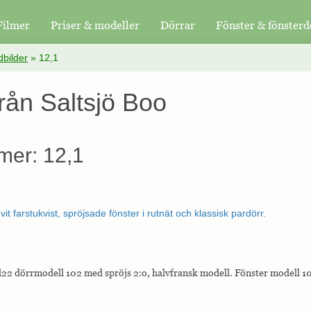
Filmer
Priser & modeller
Dörrar
Fönster & fönsterd
bilder
»
12,1
från Saltsjö Boo
mer: 12,1
22 dörrmodell 102 med spröjs 2:o, halvfransk modell. Fönster modell 10