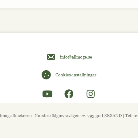
Maila oss på info@allmoge.se
info@allmoge.se
Cookies-inställningar
Cookies-inställningar
lmoge Snickerier, Norsbro Sågmyravägen 22, 793 30 LEKSAND | Tel: 0