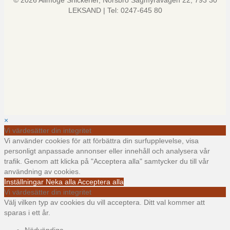
© 2026 Allmoge Snickerier, Norsbro Sågmyravägen 22, 793 30
LEKSAND | Tel: 0247-645 80
×
Vi värdesätter din integritet
Vi använder cookies för att förbättra din surfupplevelse, visa
personligt anpassade annonser eller innehåll och analysera vår
trafik. Genom att klicka på "Acceptera alla" samtycker du till vår
användning av cookies.
Inställningar
Neka alla
Acceptera alla
Vi värdesätter din integritet
Välj vilken typ av cookies du vill acceptera. Ditt val kommer att
sparas i ett år.