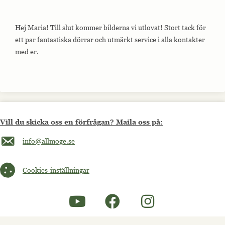
Hej Maria! Till slut kommer bilderna vi utlovat! Stort tack för
ett par fantastiska dörrar och utmärkt service i alla kontakter
med er.
Vill du skicka oss en förfrågan? Maila oss på:
Maila oss på info@allmoge.se
info@allmoge.se
Cookies-inställningar
Cookies-inställningar