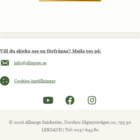
Vill du skicka oss en förfrågan? Maila oss på:
Maila oss på info@allmoge.se
info@allmoge.se
Cookies-inställningar
Cookies-inställningar
© 2026 Allmoge Snickerier, Norsbro Sågmyravägen 22, 793 30
LEKSAND | Tel: 0247-645 80