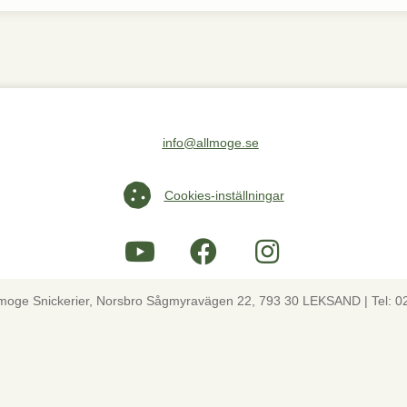
info@allmoge.se
Maila oss på info@allmoge.se
Cookies-inställningar
Cookies-inställningar
lmoge Snickerier, Norsbro Sågmyravägen 22, 793 30 LEKSAND | Tel: 0