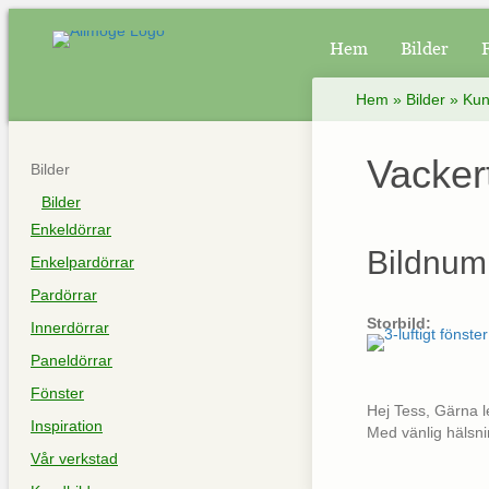
Hem
Bilder
Hem
»
Bilder
»
Kun
Vackert
Bilder
Bilder
Enkeldörrar
Bildnum
Enkelpardörrar
Pardörrar
Storbild:
Innerdörrar
Paneldörrar
Fönster
Hej Tess, Gärna l
Inspiration
Med vänlig hälsn
Vår verkstad