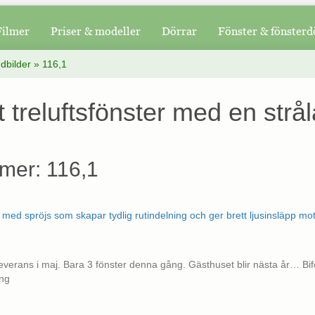
Filmer
Priser & modeller
Dörrar
Fönster & fönsterd
dbilder
»
116,1
 treluftsfönster med en strål
mer: 116,1
everans i maj. Bara 3 fönster denna gång. Gästhuset blir nästa år… Bifo
ing