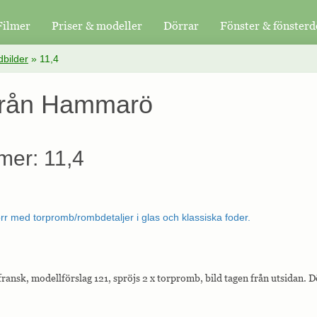
Filmer
Priser & modeller
Dörrar
Fönster & fönsterd
bilder
»
11,4
 från Hammarö
mer: 11,4
ransk, modellförslag 121, spröjs 2 x torpromb, bild tagen från utsidan. D