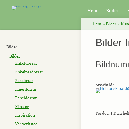
Hem
Bilder
×
Hem
»
Bilder
»
Kund
Bilder
Bilder
Bilder
Bildnum
Enkeldörrar
Enkelpardörrar
Pardörrar
Storbild:
Innerdörrar
Paneldörrar
Fönster
Pardörr PD 22 helf
Inspiration
Vår verkstad