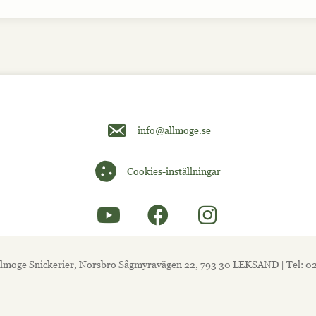
Maila oss på info@allmoge.se
info@allmoge.se
Cookies-inställningar
Cookies-inställningar
lmoge Snickerier, Norsbro Sågmyravägen 22, 793 30 LEKSAND | Tel: 0