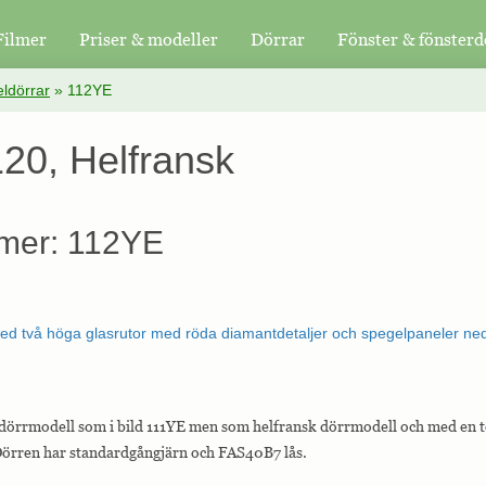
Filmer
Priser & modeller
Dörrar
Fönster & fönsterd
ldörrar
»
112YE
20, Helfransk
mer: 112YE
 dörrmodell som i bild 111YE men som helfransk dörrmodell och med en to
Dörren har standardgångjärn och FAS40B7 lås.