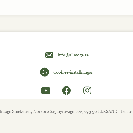
Maila oss på info@allmoge.se
info@allmoge.se
Cookies-inställningar
Cookies-inställningar
lmoge Snickerier, Norsbro Sågmyravägen 22, 793 30 LEKSAND | Tel: 0