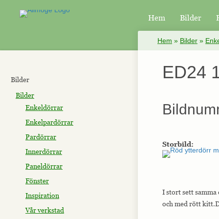
Hem
Bilder
×
Hem
»
Bilder
»
Enke
ED24 1
Bilder
Bilder
Bildnum
Enkeldörrar
Enkelpardörrar
Pardörrar
Storbild:
Innerdörrar
Paneldörrar
Fönster
I stort sett samma
Inspiration
och med rött kitt.
Vår verkstad