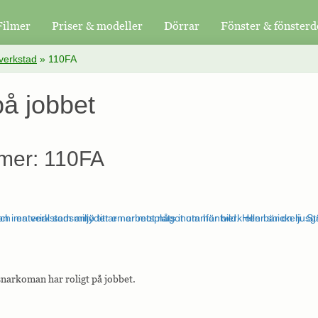
Filmer
Priser & modeller
Dörrar
Fönster & fönsterd
verkstad
»
110FA
på jobbet
mer: 110FA
narkoman har roligt på jobbet.