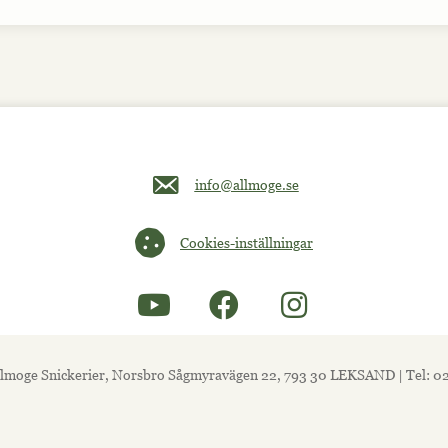
Maila oss på info@allmoge.se
info@allmoge.se
Cookies-inställningar
Cookies-inställningar
lmoge Snickerier, Norsbro Sågmyravägen 22, 793 30 LEKSAND | Tel: 0